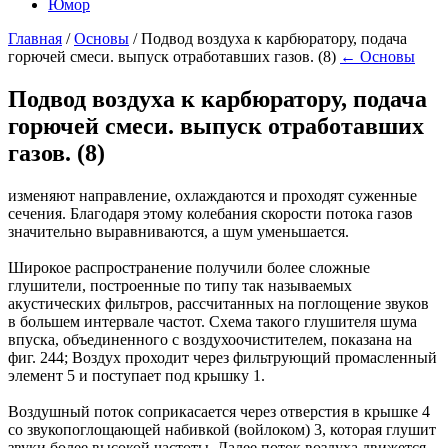
Юмор
Главная
/
Основы
/
Подвод воздуха к карбюратору, подача
горючей смеси. выпуск отработавших газов. (8)
← Основы
Подвод воздуха к карбюратору, подача
горючей смеси. выпуск отработавших
газов. (8)
изменяют направление, охлаждаются и проходят суженные
сечения. Благодаря этому колебания скорости потока газов
значительно выравниваются, а шум уменьшается.
Широкое распространение получили более сложные
глушители, построенные по типу так называемых
акустических фильтров, рассчитанных на поглощение звуков
в большем интервале частот. Схема такого глушителя шума
впуска, объединенного с воздухоочистителем, показана на
фиг. 244; Воздух проходит через фильтрующий промасленный
элемент 5 и поступает под крышку 1.
Воздушный поток соприкасается через отверстия в крышке 4
со звукопоглощающей набивкой (войлоком) 3, которая глушит
звуки более высокой частоты. Далее поток воздуха движется