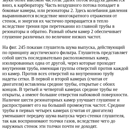
вниз, к карбюратору. Часть воздушного потока попадает в
боковые камеры, или резонаторы 2. Здесь колебания давления
выравниваются вследствие многократного отражения от
стенок, и энергия их частично превращается в тепло
вследствие трения при перетекании из главной трубы в
резонаторы и обратно. Разный объем камер 2 обеспечивает
глушение различных по величине низких частот.
На фиг. 245 показан глушитель шума выпуска, действующий
по принципу акустического фильтра. Глушитель представляет
собой шесть последовательно расположенных камер,
изолированных одна от другой, через которые проходит
внутренняя труба, имеющая группы отверстий против каждой
из камер. Против всех отверстий на внутреннюю трубу
надеты сетки. В первой и второй камерах (считая от
двигателя) вставлены средние трубы, открытые с обоих
концов. В третьей и четвертой камерах средние трубы не
открыты, а имеют большие отверстия набоковой поверхности.
Наличие шести резонаторных камер улучшает глушение и
распространяет его на больший промежуток частот. Средние
трубы в первых четырех камерах (считая от двигателя)
уменьшают передачу шума выпуска через стенки глушителя,
так как воспринимают толчки газов, вследствие чего до
наружных стенок эти толчки почти не доходят.