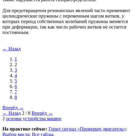
Для предотвращения резонансных явлений часто применяют
цилиндрические пружины с переменным шагом витков, у
которых период собственных колебаний пружины меняется
при деформации, так как число рабочих витков не остается
постоянным.
← Назад
1
2
3
4
5
6
7
8
Вперёд →
← Назад
2 / 8
Вперёд →
2
основы устройства машин
На практике сейчас:
Горит сигнал «Проверьте двигатель»
;
Выбор масла
;
Все гайды
.