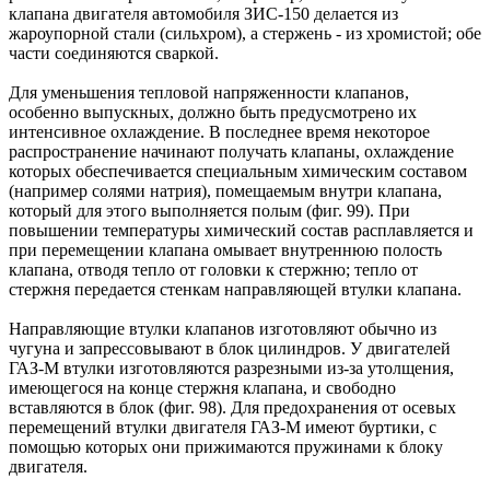
клапана двигателя автомобиля ЗИС-150 делается из
жароупорной стали (сильхром), а стержень - из хромистой; обе
части соединяются сваркой.
Для уменьшения тепловой напряженности клапанов,
особенно выпускных, должно быть предусмотрено их
интенсивное охлаждение. В последнее время некоторое
распространение начинают получать клапаны, охлаждение
которых обеспечивается специальным химическим составом
(например солями натрия), помещаемым внутри клапана,
который для этого выполняется полым (фиг. 99). При
повышении температуры химический состав расплавляется и
при перемещении клапана омывает внутреннюю полость
клапана, отводя тепло от головки к стержню; тепло от
стержня передается стенкам направляющей втулки клапана.
Направляющие втулки клапанов изготовляют обычно из
чугуна и запрессовывают в блок цилиндров. У двигателей
ГАЗ-М втулки изготовляются разрезными из-за утолщения,
имеющегося на конце стержня клапана, и свободно
вставляются в блок (фиг. 98). Для предохранения от осевых
перемещений втулки двигателя ГАЗ-М имеют буртики, с
помощью которых они прижимаются пружинами к блоку
двигателя.