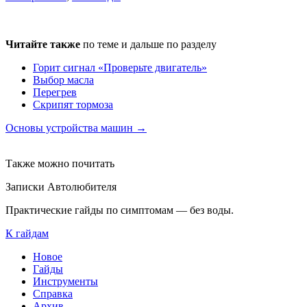
Читайте также
по теме и дальше по разделу
Горит сигнал «Проверьте двигатель»
Выбор масла
Перегрев
Скрипят тормоза
Основы устройства машин →
Также можно почитать
Записки Автолюбителя
Практические гайды по симптомам — без воды.
К гайдам
Новое
Гайды
Инструменты
Справка
Архив