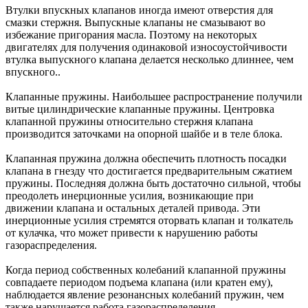
Втулки впускных клапанов иногда имеют отверстия для
смазки стержня. Выпускные клапаны не смазывают во
избежание пригорания масла. Поэтому на некоторых
двигателях для получения одинаковой износоустойчивости
втулка выпускного клапана делается несколько длиннее, чем
впускного..
Клапанные пружины. Наибольшее распространение получили
витые цилиндрические клапанные пружины. Центровка
клапанной пружины относительно стержня клапана
производится заточками на опорной шайбе и в теле блока.
Клапанная пружина должна обеспечить плотность посадки
клапана в гнезду что достигается предварительным сжатием
пружины. Последняя должна быть достаточно сильной, чтобы
преодолеть инерционные усилия, возникающие при
движении клапана и остальных деталей привода. Эти
инерционные усилия стремятся оторвать клапан и толкатель
от кулачка, что может привести к нарушению работы
газораспределения.
Когда период собственных колебаний клапанной пружины
совпадаете периодом подъема клапана (или кратен ему),
наблюдается явление резонансных колебаний пружин, чем
также нарушается работа газораспределения.