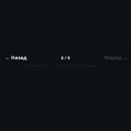
← Назад
Вперёд →
6 / 6
Записки Автолюбителя
Практические гайды по симптомам — без воды.
К гайдам
Новое
Гайды