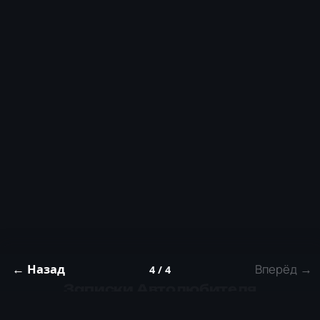
← Назад
Вперёд →
4 / 4
Записки Автолюбителя
Практические гайды по симптомам — без воды.