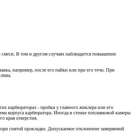
 смеси. В том и другом случаях наблюдается повышение
вка, например, после его пайки или при его течи. При
плива.
гих карбюраторах - пробки у главного жиклера или его
ъема корпуса карбюратора. Иногда в стенке поплавковой камеры
го края отверстия.
 при снятой прокладке. Допускаемое отклонение замеряемой