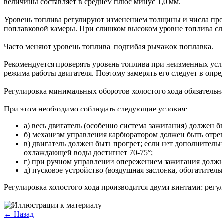
величины составляет в среднем плюс минус 1,0 мм.
Уровень топлива регулируют изменением толщины и числа прок
поплавковой камеры. При слишком высоком уровне топлива сл
Часто меняют уровень топлива, подгибая рычажок поплавка.
Рекомендуется проверять уровень топлива при неизменных услов
режима работы двигателя. Поэтому замерять его следует в опр
Регулировка минимальных оборотов холостого хода обязательна
При этом необходимо соблюдать следующие условия:
а) весь двигатель (особенно система зажигания) должен 
б) механизм управления карбюратором должен быть отрег
в) двигатель должен быть прогрет; если нет дополнител
охлаждающей воды достигнет 70-75°;
г) при ручном управлении опережением зажигания должн
д) пусковое устройство (воздушная заслонка, обогатител
Регулировка холостого хода производится двумя винтами: рег
← Назад