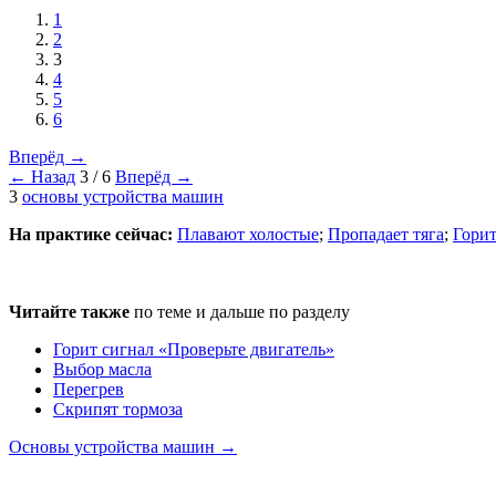
1
2
3
4
5
6
Вперёд →
← Назад
3 / 6
Вперёд →
3
основы устройства машин
На практике сейчас:
Плавают холостые
;
Пропадает тяга
;
Горит
Читайте также
по теме и дальше по разделу
Горит сигнал «Проверьте двигатель»
Выбор масла
Перегрев
Скрипят тормоза
Основы устройства машин →