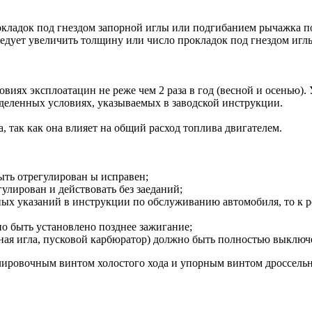
ладок под гнездом запорной иглы или подгибанием рычажка поп
едует увеличить толщину или число прокладок под гнездом игл
иях эксплоатацин не реже чем 2 раза в год (весной и осенью). 
еделенных условиях, указываемых в заводской инструкции.
, так как она влияет на общий расход топлива двигателем.
быть отрегулирован ы исправен;
улирован и действовать без заеданий;
ьных указаний в инструкции по обслуживанию автомобиля, то к р
о быть установлено позднее зажигание;
ьная игла, пусковой карбюратор) должно быть полностью выключ
улировочным винтом холостого хода и упорным винтом дроссельн