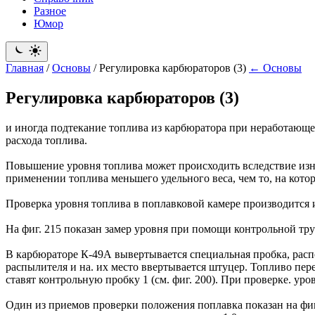
Разное
Юмор
Главная
/
Основы
/
Регулировка карбюраторов (3)
← Основы
Регулировка карбюраторов (3)
и иногда подтекание топлива из карбюратора при неработающе
расхода топлива.
Повышение уровня топлива может происходить вследствие изно
применении топлива меньшего удельного веса, чем то, на кот
Проверка уровня топлива в поплавковой камере производится 
На фиг. 215 показан замер уровня при помощи контрольной тру
В карбюраторе К-49А вывертывается специальная пробка, распо
распылителя и на. их место ввертывается штуцер. Топливо пер
ставят контрольную пробку 1 (см. фиг. 200). При проверке. ур
Один из приемов проверки положения поплавка показан на фиг