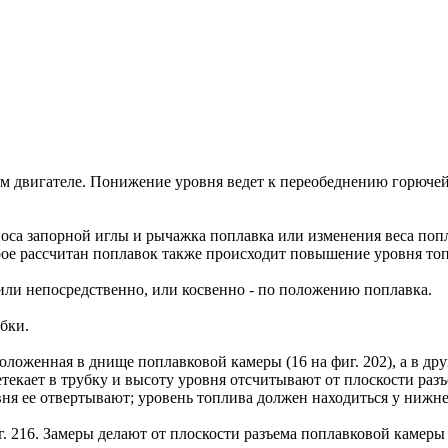
м двигателе. Понижение уровня ведет к переобеднению горючей
са запорной иглы и рычажка поплавка или изменения веса попла
орое рассчитан поплавок также происходит повышение уровня то
или непосредственно, или косвенно - по положению поплавка.
бки.
ложенная в днище поплавковой камеры (16 на фиг. 202), а в дру
етекает в трубку и высоту уровня отсчитывают от плоскости раз
овня ее отвертывают; уровень топлива должен находиться у нижне
. 216. Замеры делают от плоскости разъема поплавковой камеры