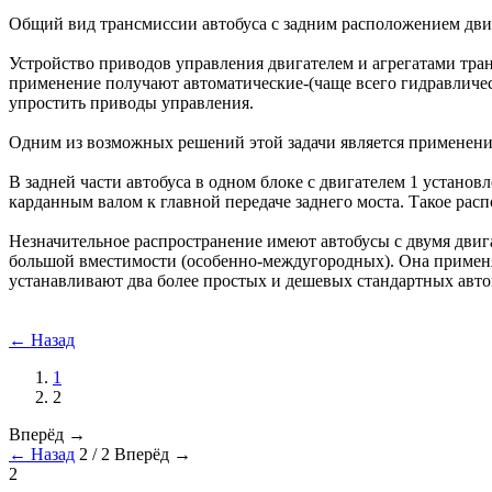
Общий вид трансмиссии автобуса с задним расположением двигат
Устройство приводов управления двигателем и агрегатами тра
применение получают автоматические-(чаще всего гидравличес
упростить приводы управления.
Одним из возможных решений этой задачи является применение 
В задней части автобуса в одном блоке с двигателем 1 установ
карданным валом к главной передаче заднего моста. Такое расп
Незначительное распространение имеют автобусы с двумя двига
большой вместимости (особенно-междугородных). Она применя
устанавливают два более простых и дешевых стандартных авто
← Назад
1
2
Вперёд →
← Назад
2 / 2
Вперёд →
2