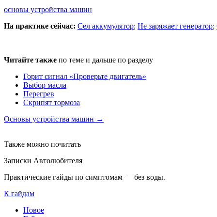
основы устройства машин
На практике сейчас:
Сел аккумулятор
;
Не заряжает генератор
;
Читайте также
по теме и дальше по разделу
Горит сигнал «Проверьте двигатель»
Выбор масла
Перегрев
Скрипят тормоза
Основы устройства машин →
Также можно почитать
Записки Автолюбителя
Практические гайды по симптомам — без воды.
К гайдам
Новое