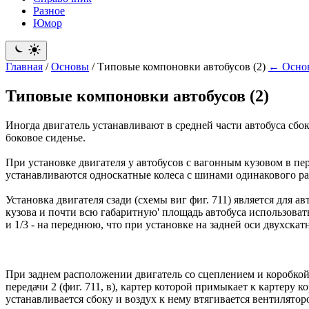
Разное
Юмор
Главная
/
Основы
/
Типовые компоновки автобусов (2)
← Осно
Типовые компоновки автобусов (2)
Иногда двигатель устанавливают в средней части автобуса сбок
боковое сиденье.
При установке двигателя у автобусов с вагонным кузовом в пер
устанавливаются односкатные колеса с шинами одинакового ра
Установка двигателя сзади (схемы виг фиг. 711) является для 
кузова и почти всю габаритную' площадь автобуса использоват
и 1/3 - на переднюю, что при установке на задней оси двухск
При заднем расположении двигатель со сцеплением и коробкой
передачи 2 (фиг. 711, в), картер которой примыкает к картеру
устанавливается сбоку и воздух к нему втягивается вентилятор