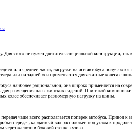
вы
у. Для этого не нужен двигатель специальной конструкции, так 
едней или средней части, нагрузки на оси автобуса получаются 
змера или на задней оси применяются двухскатные колеса с шин
автобуса наиболее рациональной; она широко применяется на совр
ь для размещения пассажирских сидений. При такой компоновке 
атных колес обеспечивает равномерную нагрузку на шины.
 передач чаще всего располагается поперек автобуса. Привод к
 коробки передач; карданный вал расположен под углом к продоль
ом через жалюзи в боковой стенке кузова.