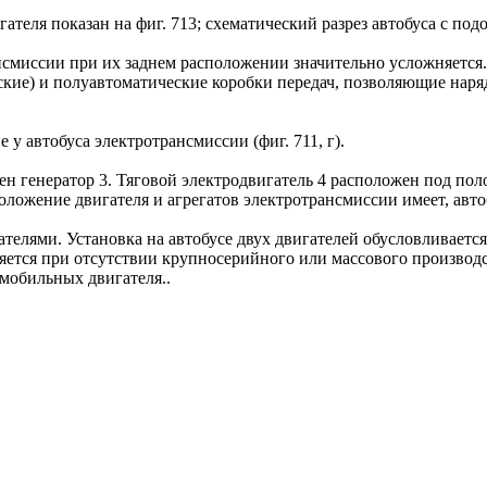
еля показан на фиг. 713; схематический разрез автобуса с подо
нсмиссии при их заднем расположении значительно усложняется.
кие) и полуавтоматические коробки передач, позволяющие наряд
у автобуса электротрансмиссии (фиг. 711, г).
лен генератор 3. Тяговой электродвигатель 4 расположен под по
оложение двигателя и агрегатов электротрансмиссии имеет, автоб
телями. Установка на автобусе двух двигателей обусловливаетс
ется при отсутствии крупносерийного или массового производс
мобильных двигателя..