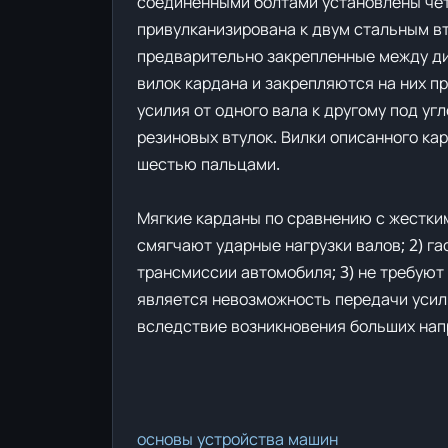
соединенными болтами установлены чет
привулканизирована к двум стальным вту
предварительно закрепленные между ди
вилок кардана и закрепляются на них п
усилия от одного вала к другому под у
резиновых втулок. Вилки описанного ка
шестью пальцами.
Мягкие карданы по сравнению с жестки
смягчают ударные нагрузки валов; 2) г
трансмиссии автомобиля; 3) не требуют
является невозможность передачи усили
вследствие возникновения больших напр
основы устройства машин