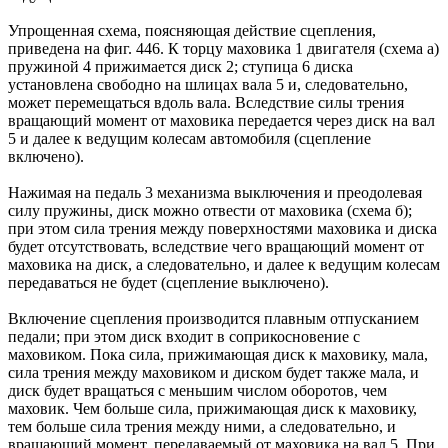
Упрощенная схема, поясняющая действие сцепления,
приведена на фиг. 446. К торцу маховика 1 двигателя (схема а)
пружиной 4 прижимается диск 2; ступица 6 диска
установлена свободно на шлицах вала 5 и, следовательно,
может перемещаться вдоль вала. Вследствие силы трения
вращающий момент от маховика передается через диск на вал
5 и далее к ведущим колесам автомобиля (сцепление
включено).
Нажимая на педаль 3 механизма выключения и преодолевая
силу пружины, диск можно отвести от маховика (схема б);
при этом сила трения между поверхностями маховика и диска
будет отсутствовать, вследствие чего вращающий момент от
маховика на диск, а следовательно, и далее к ведущим колесам
передаваться не будет (сцепление выключено).
Включение сцепления производится плавным отпусканием
педали; при этом диск входит в соприкосновение с
маховиком. Пока сила, прижимающая диск к маховику, мала,
сила трения между маховиком и диском будет также мала, и
диск будет вращаться с меньшим числом оборотов, чем
маховик. Чем больше сила, прижимающая диск к маховику,
тем больше сила трения между ними, а следовательно, и
вращающий момент, передаваемый от маховика на вал 5. При