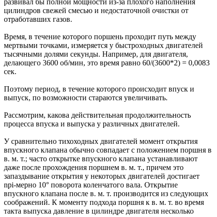
развивал бы полной мощности из-за плохого наполнения
цилиндров свежей смесью и недостаточной очистки от
отработавших газов.
Время, в течение которого поршень проходит путь между
мертвыми точками, измеряется у быстроходных двигателей
тысячными долями секунды. Например, для двигателя,
делающего 3600 об/мин, это время равно 60/(3600*2) = 0,0083
сек.
Поэтому период, в течение которого происходит впуск и
выпуск, по возможности стараются увеличивать.
Рассмотрим, какова действительная продолжительность
процесса впуска и выпуска у различных двигателей.
У сравнительно тихоходных двигателей момент открытия
впускного клапана обычно совпадает с положением поршня в
в. м. т.; часто открытке впускного клапана устанавливают
даже после прохождения поршнем в. м. т., причем это
запаздывание открытия у некоторых двигателей достигает
npi-мерно 10° поворота коленчатого вала. Открытие
впускного клапана после в. м. т. производится из следующих
соображений. К моменту подхода поршня к в. м. т. во время
такта выпуска давление в цилиндре двигателя несколько