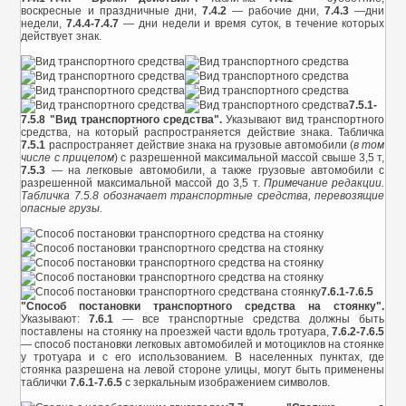
воскресные и праздничные дни,
7.4.2
— рабочие дни,
7.4.3
—дни
недели,
7.4.4-7.4.7
— дни недели и время суток, в течение которых
действует знак.
7.5.1-
7.5.8 "Вид транспортного средства".
Указывают вид транспортного
средства, на который распространяется действие знака. Табличка
7.5.1
распространяет действие знака на грузовые автомобили (
в том
числе с прицепом
) с разрешенной максимальной массой свыше 3,5 т,
7.5.3
— на легковые автомобили, а также грузовые автомобили с
разрешенной максимальной массой до 3,5 т.
Примечание редакции.
Табличка 7.5.8 обозначает транспортные средства, перевозящие
опасные грузы.
7.6.1-7.6.5
"Способ постановки транспортного средства на стоянку".
Указывают:
7.6.1
— все транспортные средства должны быть
поставлены на стоянку на проезжей части вдоль тротуара,
7.6.2-7.6.5
— способ постановки легковых автомобилей и мотоциклов на стоянке
у тротуара и с его использованием. В населенных пунктах, где
стоянка разрешена на левой стороне улицы, могут быть применены
таблички
7.6.1-7.6.5
с зеркальным изображением символов.