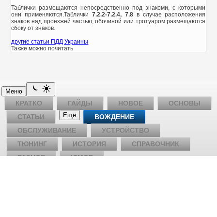
Таблички размещаются непосредственно под знакоми, с которыми
они применяются.Таблички
7.2.2-7.2.4, 7.8
в случае расположения
знаков над проезжей частью, обочиной или тротуаром размещаются
сбоку от знаков.
другие статьи ПДД Украины
Также можно почитать
Меню
КРАТКО
ГАЙДЫ
НОВОЕ
ОСНОВЫ
Ещё
СТАТЬИ
ВОЖДЕНИЕ
ОБСЛУЖИВАНИЕ
УСТРОЙСТВО
ТЮНИНГ
ИСТОРИЯ
СПРАВОЧНИК
РАЗНОЕ
ЮМОР
Записки Автолюбителя
Практические гайды по симптомам — без воды.
К гайдам
Новое
Гайды
Инструменты
Справка