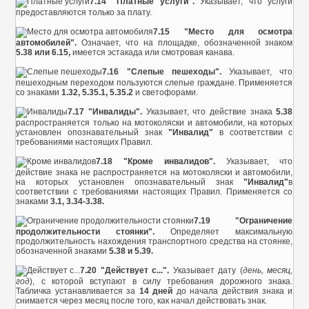
7.14 "Платные услуги".
Указывает, что услуги
предоставляются только за плату.
7.15 "Место для осмотра
автомобилей".
Означает, что на площадке, обозначенной знаком
5.38 или 6.15,
имеется эстакада или смотровая канава.
7.16 "Слепые пешеходы".
Указывает, что
пешеходным переходом пользуются слепые граждане. Применяется
со знаками
1.32, 5.35.1, 5.35.2
и светофорами.
7.17 "Инвалиды".
Указывает, что действие знака
5.38
распространяется только на мотоколяски и автомобили, на которых
установлен опознавательный знак
"Инвалид"
в соответствии с
требованиями настоящих Правил.
7.18 "Кроме инвалидов".
Указывает, что
действие знака не распространяется на мотоколяски и автомобили,
на которых установлен опознавательный знак
"Инвалид"
в
соответствии с требованиями настоящих Правил. Применяется со
знаками
3.1, 3.34-3.38.
7.19 "Ограничение
продолжительности стоянки".
Определяет максимальную
продолжительность нахождения транспортного средства на стоянке,
обозначенной знаками
5.38 и 5.39.
7.20 "Действует с...".
Указывает дату (
день, месяц,
год
), с которой вступают в силу требования дорожного знака.
Табличка устанавливается за
14 дней
до начала действия знака и
снимается через месяц после того, как начал действовать знак.