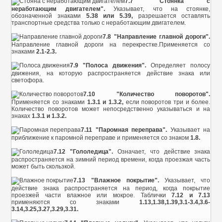
7.7 "Стоянка с
неработающим двигателем".
Указывает, что на стоянке,
обозначенной знаками
5.38 или 5.39,
разрешается оставлять
транспортные средства только с неработающим двигателем.
7.8 "Направление главной дороги".
Направление главной дороги на перекрестке.Применяется со
знаками
2.1-2.3.
7.9 "Полоса движения".
Определяет полосу
движения, на которую распространяется действие знака или
светофора.
7.10 "Количество поворотов".
Применяется со знаками
1.3.1 и 1.3.2,
если поворотов три и более.
Количество поворотов может непосредственно указываться и на
знаках
1.3.1 и 1.3.2.
7.11 "Паромная переправа".
Указывает на
приближение к паромной переправе и применяется со знаком
1.8.
7.12 "Гололедица".
Означает, что действие знака
распространяется на зимний период времени, когда проезжая часть
может быть скользкой.
7.13 "Влажное покрытие".
Указывает, что
действие знака распространяется на период, когда покрытие
проезжей части влажное или мокрое. Таблички
7.12 и 7.13
применяются со знаками
1.13,1.38,1.39,3.1-3.4,3.6-
3.14,3.25,3.27,3.29,3.31.