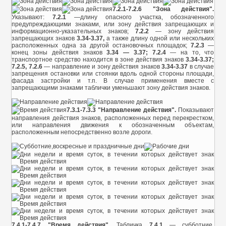
7.2.1-7.2.6 "Зона действия".
Указывают:
7.2.1
—длину опасного участка, обозначенного
предупреждающими знаками, или зону действия запрещающих и
информационно-указательных знаков;
7.2.2
— зону действия
запрещающих знаков
3.34-3.37,
а также длину одной или нескольких
расположенных одна за другой остановочных площадок;
7.2.3
—
конец зоны действия знаков
3.34 — 3.37; 7.2.4
— на то, что
транспортное средство находится в зоне действия знаков
3.34-3.37;
7.2.5, 7.2.6
— направление и зону действия знаков
3.34-3.37
в случае
запрещения остановки или стоянки вдоль одной стороны площади,
фасада застройки и т.п. В случае применения вместе с
запрещающими знаками таблички уменьшают зону действия знаков.
7.3.1-7.3.3 "Направление действия".
Показывают
направления действия знаков, расположенных перед перекрестком,
или направления движения к обозначенным объектам,
расположенным непосредственно возле дороги.
7.4.1-7.4.7 "Время действия".
Табличка
7.4.1
— субботние,